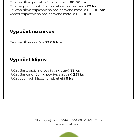
Celková dĺžka podlahového materiálu
88.00 bm
Celkový počet použitého podlahového materiálu
22 ks
Celková dĺžka odpadového podlahového materiálu
0.00 bm
Pomer odpadového podlahového materiálu
0.00 %
Výpočet nosníkov
Celkový dĺžka nosičov
33.00 bm
Výpočet klipov
Počet štartovacích klipov (vr. skrutiek)
22 ks
Počet štandardných klipov (vr. skrutiek)
231 ks
Počet dvojitých klipov (vr. skrutiek)
0 ks
Stránky výrobce WPC - WOODPLASTIC a.s.
www.terafest.cz