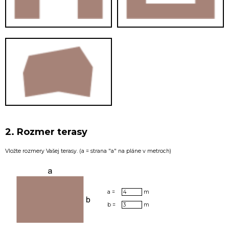
2. Rozmer terasy
Vložte rozmery Vašej terasy. (a = strana "a" na pláne v metroch)
a =
m
b =
m