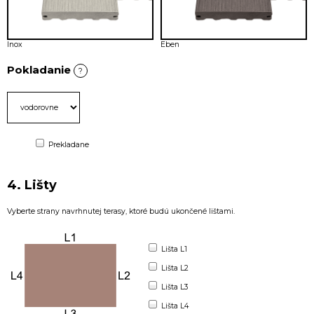
Inox
Eben
Pokladanie
?
Prekladane
4. Lišty
Vyberte strany navrhnutej terasy, ktoré budú ukončené lištami.
Lišta L1
Lišta L2
Lišta L3
Lišta L4