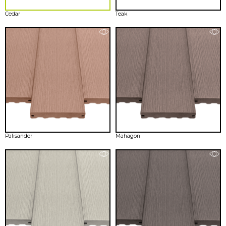
Cedar
Teak
Palisander
Mahagon