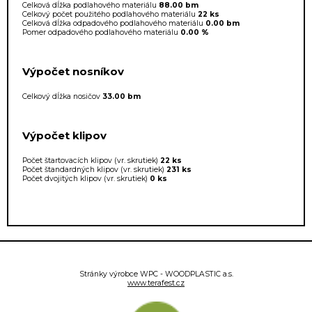
Celková dĺžka podlahového materiálu
88.00 bm
Celkový počet použitého podlahového materiálu
22 ks
Celková dĺžka odpadového podlahového materiálu
0.00 bm
Pomer odpadového podlahového materiálu
0.00 %
Výpočet nosníkov
Celkový dĺžka nosičov
33.00 bm
Výpočet klipov
Počet štartovacích klipov (vr. skrutiek)
22 ks
Počet štandardných klipov (vr. skrutiek)
231 ks
Počet dvojitých klipov (vr. skrutiek)
0 ks
Stránky výrobce WPC - WOODPLASTIC a.s.
www.terafest.cz