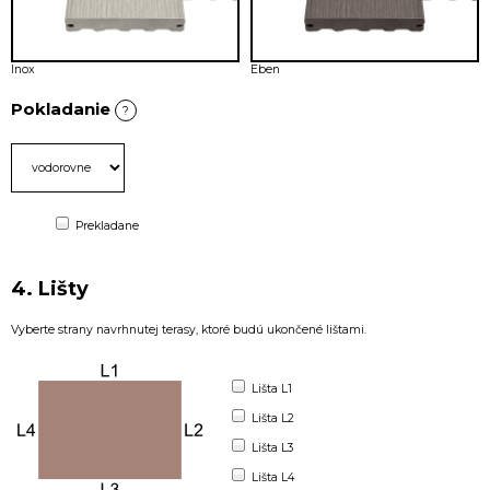
Inox
Eben
Pokladanie
?
Prekladane
4. Lišty
Vyberte strany navrhnutej terasy, ktoré budú ukončené lištami.
Lišta L1
Lišta L2
Lišta L3
Lišta L4