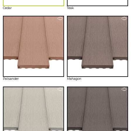
Cedar
Teak
Palisander
Mahagon