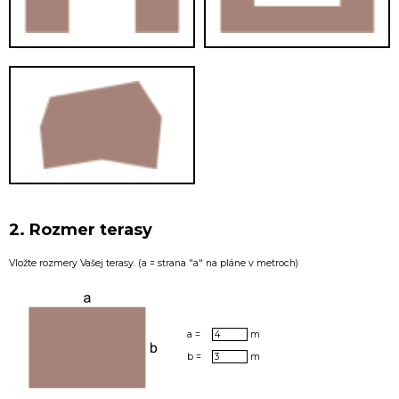
2. Rozmer terasy
Vložte rozmery Vašej terasy. (a = strana "a" na pláne v metroch)
a =
m
b =
m